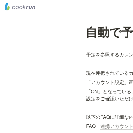
自動で
予定を参照するカレ
現在連携されている
「アカウント設定」
「ON」となってい
設定をご確認いただ
以下のFAQに詳細な
FAQ：
連携アカウン