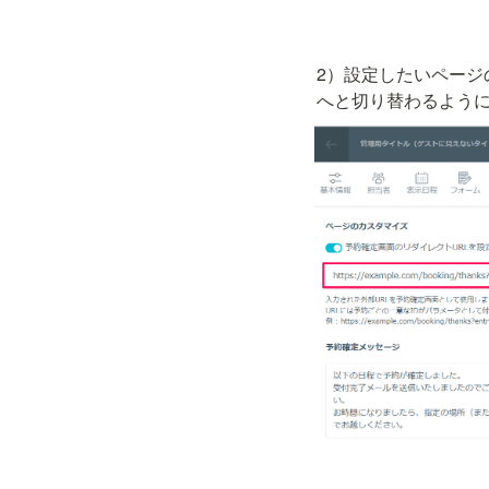
2）設定したいページ
へと切り替わるように