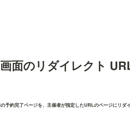
画面のリダイレクト UR
の予約完了ページを、主催者が指定したURLのページにリダ