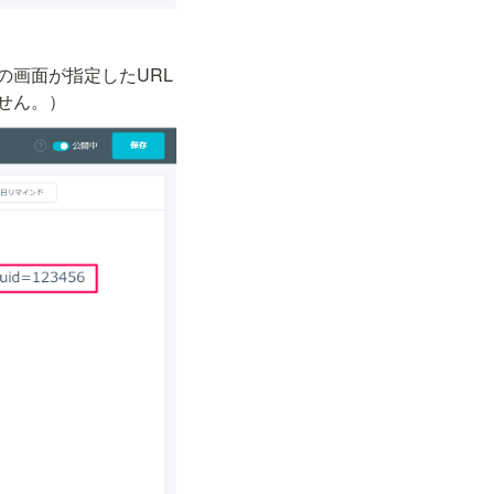
の画面が指定したURL
せん。）